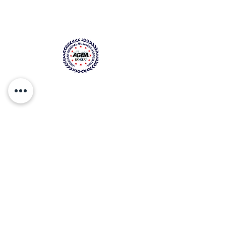
We are
Focus on Listing
SPACs
Based
on t
he di
versity o
f global financial
markets, we provide clients with
customized, one-to-one financial
solutions.
Addr
ess
서울특별시 금천구 가산디지털2로 144
Contact