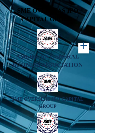
(html lang=ko
SME OVERSEAS IPO
CAPITAL GROUP
AMERICAN GENERAL
BUSINESS ASSOCIATION
SME OVERSEAS IPO CAPITAL
GROUP