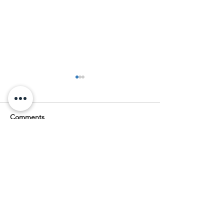
Comments
Commenting on this post isn't
AGBA최고경영진, '글로벌
AGBA&SME 
available anymore. Contact the
블루오션 생태계' Web3.0
초대, 글로벌 진
site owner for more info.
협력 파트너쉽 논의... 한국
방안을 위한 기
시장 진출 본격화
담회